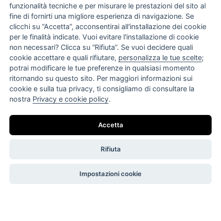
funzionalità tecniche e per misurare le prestazioni del sito al
fine di fornirti una migliore esperienza di navigazione. Se
clicchi su “Accetta”, acconsentirai all'installazione dei cookie
per le finalità indicate. Vuoi evitare l'installazione di cookie
non necessari? Clicca su “Rifiuta”. Se vuoi decidere quali
Home
cookie accettare e quali rifiutare,
personalizza le tue scelte
;
potrai modificare le tue preferenze in qualsiasi momento
Azienda
ritornando su questo sito. Per maggiori informazioni sui
Attività e Progetti
cookie e sulla tua privacy, ti consigliamo di consultare la
Gallery
nostra
Privacy e cookie policy
.
Organigramma
Certificazioni
Codice etico
Accetta
Modello 231
Contatti
Rifiuta
Privacy e cookie policy
Impostazioni privacy e cookie
Impostazioni cookie
© Italian Precast Design 2026. Tutti i diritti riservati
Realizzato da
ElaboraNext