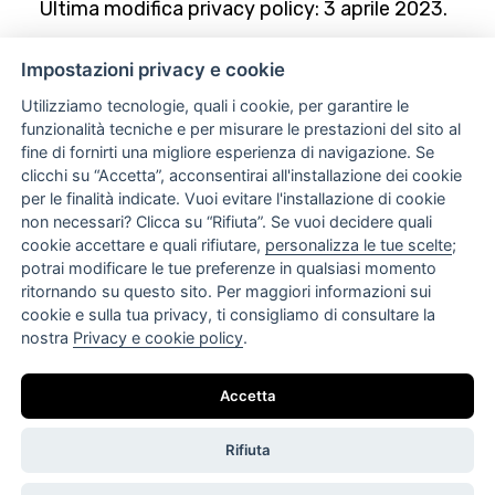
Ultima modifica privacy policy: 3 aprile 2023.
Impostazioni privacy e cookie
Utilizziamo tecnologie, quali i cookie, per garantire le
funzionalità tecniche e per misurare le prestazioni del sito al
fine di fornirti una migliore esperienza di navigazione. Se
clicchi su “Accetta”, acconsentirai all'installazione dei cookie
per le finalità indicate. Vuoi evitare l'installazione di cookie
non necessari? Clicca su “Rifiuta”. Se vuoi decidere quali
Home
cookie accettare e quali rifiutare,
personalizza le tue scelte
;
potrai modificare le tue preferenze in qualsiasi momento
Azienda
ritornando su questo sito. Per maggiori informazioni sui
Attività e Progetti
cookie e sulla tua privacy, ti consigliamo di consultare la
Gallery
nostra
Privacy e cookie policy
.
Organigramma
Certificazioni
Codice etico
Accetta
Modello 231
Contatti
Rifiuta
Privacy e cookie policy
Impostazioni privacy e cookie